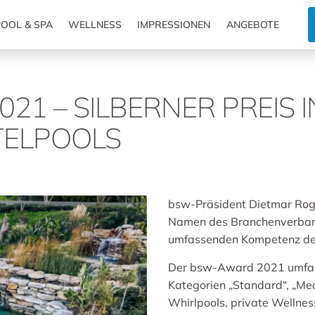
OOL & SPA
WELLNESS
IMPRESSIONEN
ANGEBOTE
1 – SILBERNER PREIS I
TELPOOLS
bsw-Präsident Dietmar Rogg
Namen des Branchenverbande
umfassenden Kompetenz d
Der bsw-Award 2021 umfasst
Kategorien „Standard“, „Me
Whirlpools, private Wellne