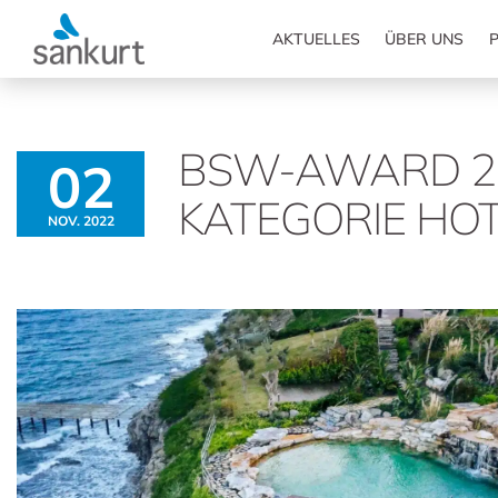
AKTUELLES
ÜBER UNS
P
BSW-AWARD 202
02
KATEGORIE HO
NOV. 2022